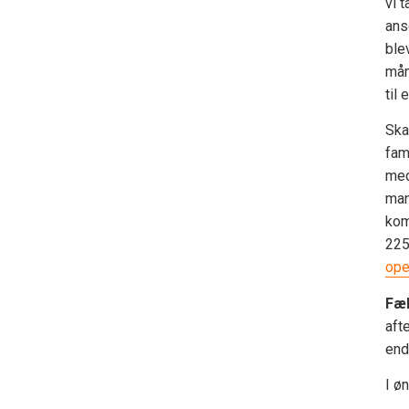
vi 
ans
ble
mån
til
Ska
fam
med
man
kom
225
op
Fæl
aft
end
I ø