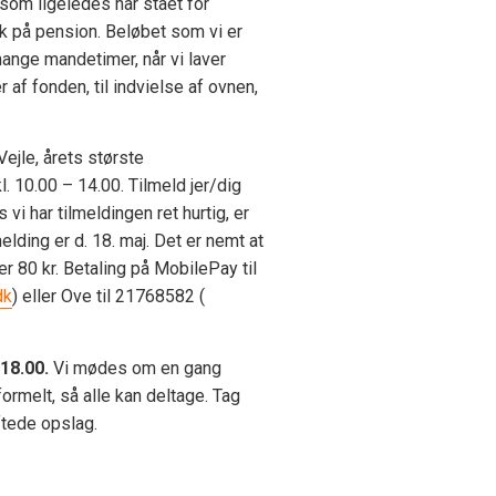
 som ligeledes har stået for
ik på pension. Beløbet som vi er
 mange mandetimer, når vi laver
af fonden, til indvielse af ovnen,
Vejle, årets største
. 10.00 – 14.00. Tilmeld jer/dig
 har tilmeldingen ret hurtig, er
elding er d. 18. maj. Det er nemt at
80 kr. Betaling på MobilePay til
dk
) eller Ove til 21768582 (
 18.00.
Vi mødes om en gang
rmelt, så alle kan deltage. Tag
ftede opslag.