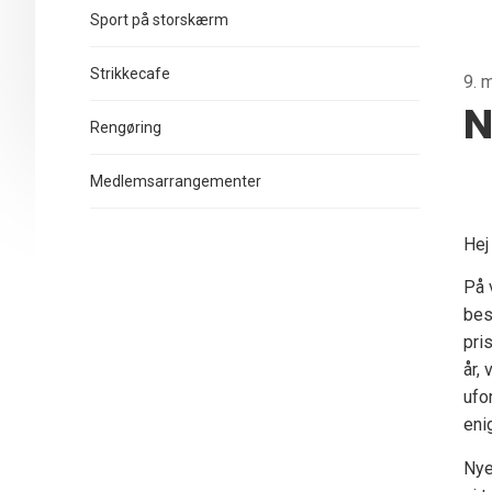
Sport på storskærm
Strikkecafe
9. 
N
Rengøring
Medlemsarrangementer
Hej
På 
bes
pri
år,
ufo
eni
Nye