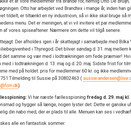
takke et af vore medlemmer fra Brande for, nemlig Otto De Bruijn,
øgningen. Otto har arbejdet ved Brandtex i mange år, inden han g
vet tildelt, er tiltænkt en ny industriovn, så vi ikke skal bruge så
edens menu. Det er meningen, at vi vil invitere et par medlemmer 
 en af vores spiseaftener. Nærmere om dette vil tilgå senere.
ttejagt: Der afholdes igen i år skattejagt i samarbejde med Bilka 
iliebegivenhed i Thyregod. Det bliver søndag d. 31. maj mellem kl
 det samme og vær med i lodtrækningen om fede præmier! Hvis vi
 med i lodtrækningen d. 13. maj og d. 20. maj. Sidste frist for tilm
me med på holdet: pris for medlemmer 60 kr. og ikke medlemmer 
751.Tilmelding til Sussie på 30802463 (
sussie.andersen@live.
e@fcm.dk
).
lesspisning:
Vi har næste fællesspisning
fredag d. 29. maj kl.
ensmad og hygger så længe, nogen lyster det. Dette er ganske ufo
elig din nabo med, der er plads til alle. Menuen kan ses i vedhæ
nskes alle en fantastisk sommer.