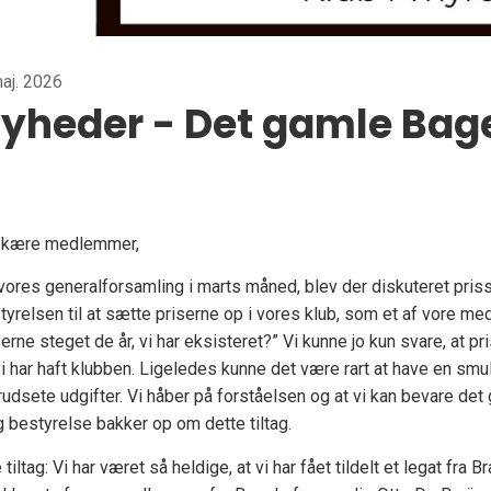
maj. 2026
yheder - Det gamle Bage
 kære medlemmer,
vores generalforsamling i marts måned, blev der diskuteret priss
tyrelsen til at sætte priserne op i vores klub, som et af vore 
serne steget de år, vi har eksisteret?” Vi kunne jo kun svare, at p
 vi har haft klubben. Ligeledes kunne det være rart at have en sm
rudsete udgifter. Vi håber på forståelsen og at vi kan bevare de
g bestyrelse bakker op om dette tiltag.
 tiltag: Vi har været så heldige, at vi har fået tildelt et legat fra