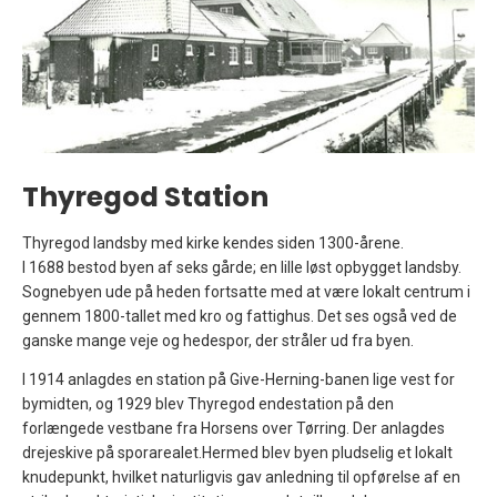
Thyregod Station
Thyregod landsby med kirke kendes siden 1300-årene.
I 1688 bestod byen af seks gårde; en lille løst opbygget landsby.
Sognebyen ude på heden fortsatte med at være lokalt centrum i
gennem 1800-tallet med kro og fattighus. Det ses også ved de
ganske mange veje og hedespor, der stråler ud fra byen.
I 1914 anlagdes en station på Give-Herning-banen lige vest for
bymidten, og 1929 blev Thyregod endestation på den
forlængede vestbane fra Horsens over Tørring. Der anlagdes
drejeskive på sporarealet.Hermed blev byen pludselig et lokalt
knudepunkt, hvilket naturligvis gav anledning til opførelse af en