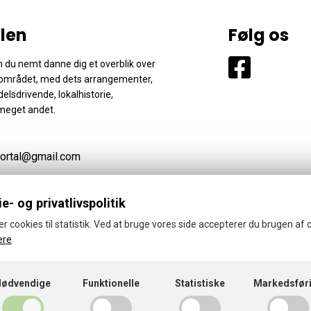
len
Følg os
 du nemt danne dig et overblik over
området, med dets arrangementer,
elsdrivende, lokalhistorie,
meget andet.
ortal@gmail.com
e- og privatlivspolitik
er cookies til statistik. Ved at bruge vores side accepterer du brugen af 
ere
© 2026 · Thyregod-Vester Portal
Cookies- og privatlivspolitik
Nødvendige
Funktionelle
Statistiske
Markedsfør