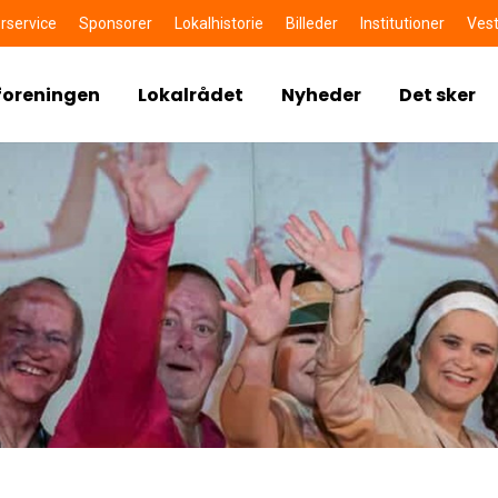
rservice
Sponsorer
Lokalhistorie
Billeder
Institutioner
Vest
foreningen
Lokalrådet
Nyheder
Det sker