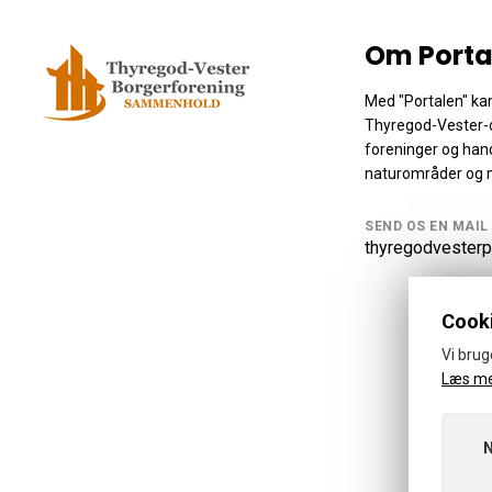
Om Porta
Med "Portalen" kan
Thyregod-Vester-
foreninger og hand
naturområder og 
SEND OS EN MAIL
thyregodvesterp
Cooki
Vi brug
Læs m