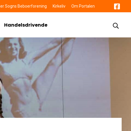
er Sogns Beboerforening
Kirkeliv
Om Portalen
Handelsdrivende