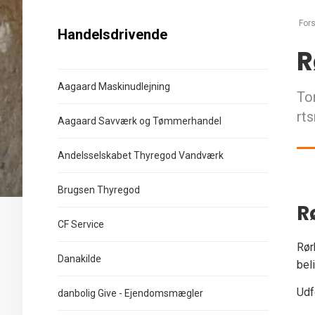
Fors
Handelsdrivende
R
Aagaard Maskinudlejning
To
rt
Aagaard Savværk og Tømmerhandel
Andelsselskabet Thyregod Vandværk
Brugsen Thyregod
R
CF Service
Rør
Danakilde
bel
Udf
danbolig Give - Ejendomsmægler