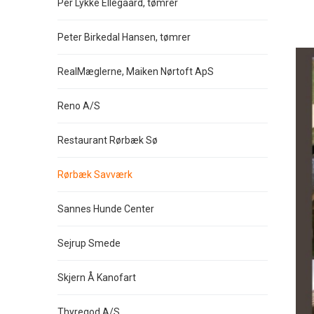
Per Lykke Ellegaard, tømrer
Peter Birkedal Hansen, tømrer
RealMæglerne, Maiken Nørtoft ApS
Reno A/S
Restaurant Rørbæk Sø
Rørbæk Savværk
Sannes Hunde Center
Sejrup Smede
Skjern Å Kanofart
Thyregod A/S