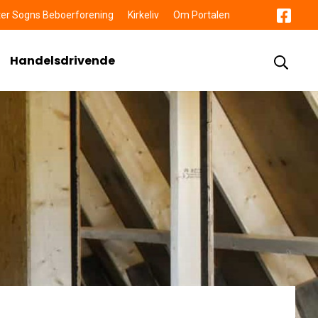
er Sogns Beboerforening
Kirkeliv
Om Portalen
Handelsdrivende