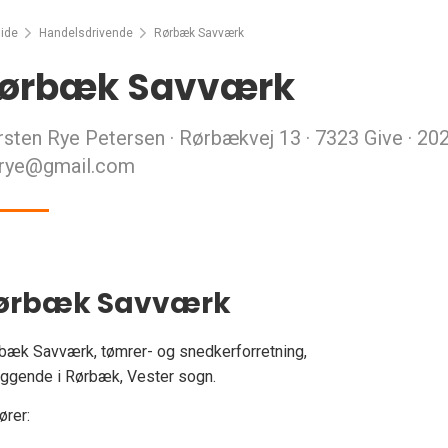
ide
Handelsdrivende
Rørbæk Savværk
ørbæk Savværk
rsten Rye Petersen · Rørbækvej 13 · 7323 Give · 20
srye@gmail.com
ørbæk Savværk
bæk Savværk, tømrer- og snedkerforretning,
iggende i Rørbæk, Vester sogn.
ører: