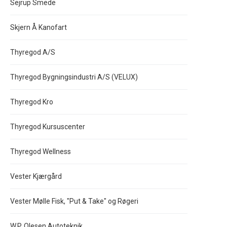
Sejrup Smede
Skjern Å Kanofart
Thyregod A/S
Thyregod Bygningsindustri A/S (VELUX)
Thyregod Kro
Thyregod Kursuscenter
Thyregod Wellness
Vester Kjærgård
Vester Mølle Fisk, "Put & Take" og Røgeri
W.P. Olesen Autoteknik