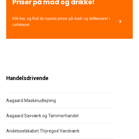
Priser på mad og drikke!
Klik her, og find de nyeste priser på mad- og drikkevarer i
cafeteriet ...
Handelsdrivende
Aagaard Maskinudlejning
Aagaard Savværk og Tømmerhandel
Andelsselskabet Thyregod Vandværk