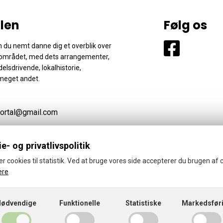
len
Følg os
 du nemt danne dig et overblik over
området, med dets arrangementer,
elsdrivende, lokalhistorie,
meget andet.
ortal@gmail.com
e- og privatlivspolitik
er cookies til statistik. Ved at bruge vores side accepterer du brugen af 
ere
© 2026 · Thyregod-Vester Portal
Cookies- og privatlivspolitik
Nødvendige
Funktionelle
Statistiske
Markedsfør