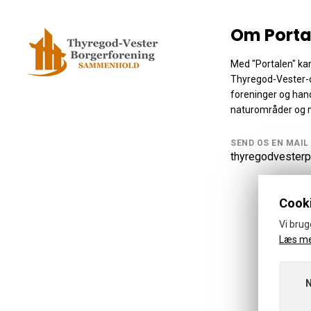
Om Porta
Med "Portalen" kan
Thyregod-Vester-
foreninger og hand
naturområder og 
SEND OS EN MAIL
thyregodvesterp
Cooki
Vi brug
Læs m