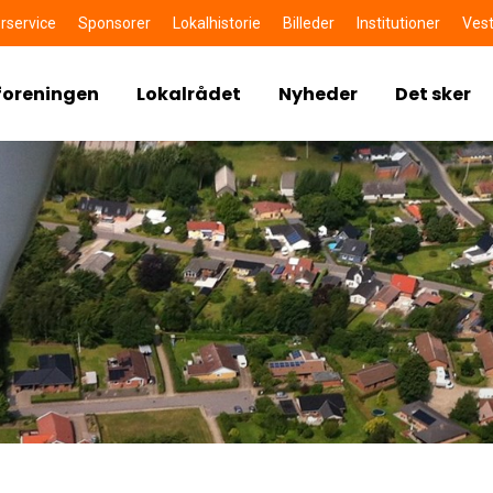
rservice
Sponsorer
Lokalhistorie
Billeder
Institutioner
Vest
foreningen
Lokalrådet
Nyheder
Det sker