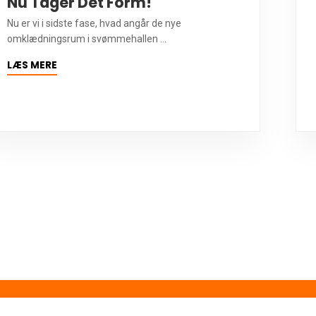
Nu Tager Det Form!
Nu er vi i sidste fase, hvad angår de nye
omklædningsrum i svømmehallen ...
LÆS MERE