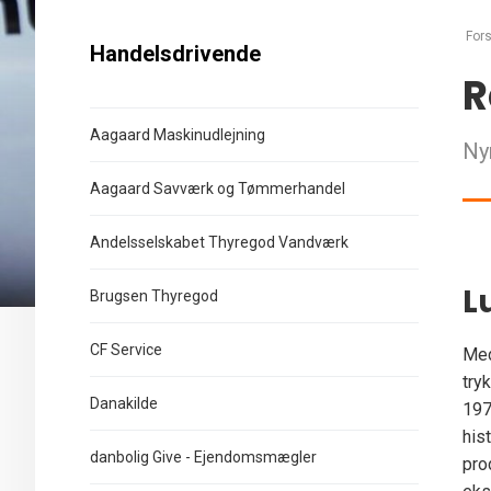
Fors
Handelsdrivende
R
Aagaard Maskinudlejning
Ny
Aagaard Savværk og Tømmerhandel
Andelsselskabet Thyregod Vandværk
L
Brugsen Thyregod
CF Service
Med
try
Danakilde
197
his
danbolig Give - Ejendomsmægler
pro