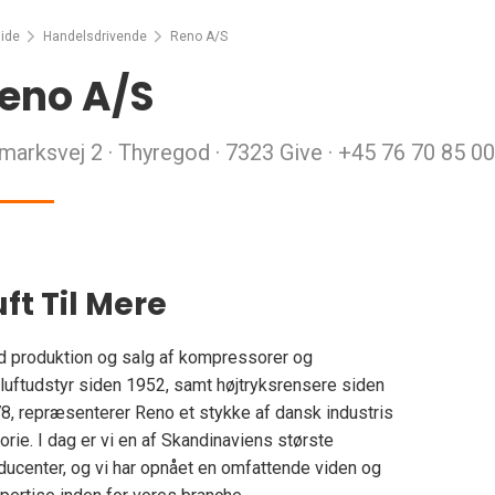
ide
Handelsdrivende
Reno A/S
eno A/S
marksvej 2 · Thyregod · 7323 Give · +45 76 70 85 00
uft Til Mere
 produktion og salg af kompressorer og
kluftudstyr siden 1952, samt højtryksrensere siden
8, repræsenterer Reno et stykke af dansk industris
torie. I dag er vi en af Skandinaviens største
ducenter, og vi har opnået en omfattende viden og