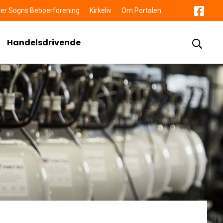
er Sogns Beboerforening
Kirkeliv
Om Portalen
Handelsdrivende