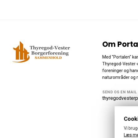
Om Porta
Med "Portalen" kan
Thyregod-Vester-
foreninger og hand
naturområder og 
SEND OS EN MAIL
thyregodvesterp
Cooki
Vi brug
Læs m