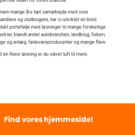
pertise inden for vores branche.
nem mange års tæt samarbejde med vore
handlere og slutbrugere, har vi udviklet en bred
dukt portefølje med løsninger til mange forskellige
ustrier, blandt andet autobranchen, landbrug, fiskeri,
ge og anlæg, fødevareproducenter og mange flere.
 en Reno løsning er du sikret luft til mere.
Find vores hjemmeside!