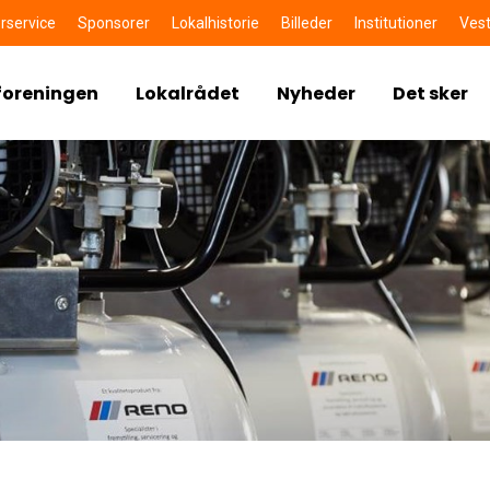
rservice
Sponsorer
Lokalhistorie
Billeder
Institutioner
Vest
foreningen
Lokalrådet
Nyheder
Det sker