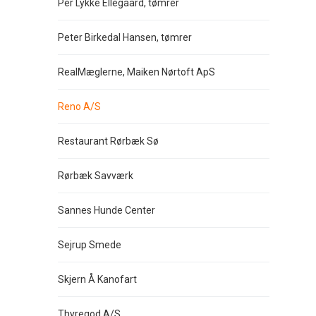
Per Lykke Ellegaard, tømrer
Peter Birkedal Hansen, tømrer
RealMæglerne, Maiken Nørtoft ApS
Reno A/S
Restaurant Rørbæk Sø
Rørbæk Savværk
Sannes Hunde Center
Sejrup Smede
Skjern Å Kanofart
Thyregod A/S