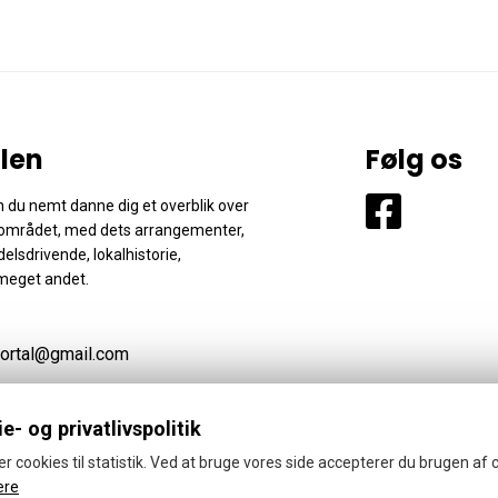
len
Følg os
 du nemt danne dig et overblik over
området, med dets arrangementer,
elsdrivende, lokalhistorie,
meget andet.
ortal@gmail.com
e- og privatlivspolitik
er cookies til statistik. Ved at bruge vores side accepterer du brugen af 
ere