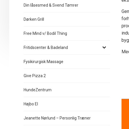
eks
Din låsesmed & Svend Tømrer
Gen
for
Dørken Grill
pro
ind
Free Mind v/ Bodil Thing
byg
Fritidscenter & Badeland
Med
Fysikirurgisk Massage
Give Pizza 2
HundeZentrum
Højbo El
Jeanette Nørlund – Personlig Træner