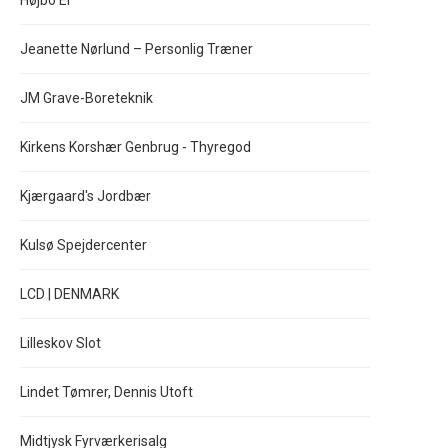
Højbo El
Jeanette Nørlund – Personlig Træner
JM Grave-Boreteknik
Kirkens Korshær Genbrug - Thyregod
Kjærgaard's Jordbær
Kulsø Spejdercenter
LCD | DENMARK
Lilleskov Slot
Lindet Tømrer, Dennis Utoft
Midtjysk Fyrværkerisalg