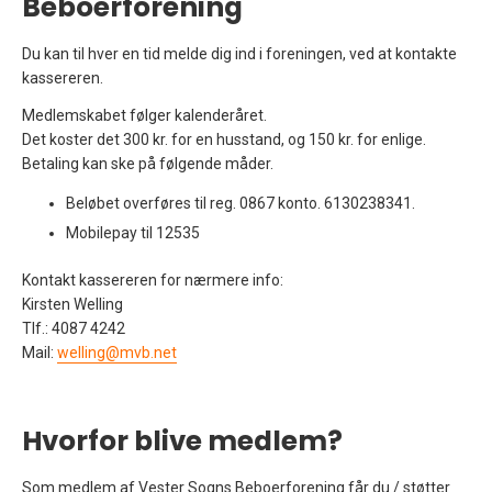
Beboerforening
Du kan til hver en tid melde dig ind i foreningen, ved at kontakte
kassereren.
Medlemskabet følger kalenderåret.
Det koster det 300 kr. for en husstand, og 150 kr. for enlige.
Betaling kan ske på følgende måder.
Beløbet overføres til reg. 0867 konto. 6130238341.
Mobilepay til 12535
Kontakt kassereren for nærmere info:
Kirsten Welling
Tlf.: 4087 4242
Mail:
welling@mvb.net
Hvorfor blive medlem?
Som medlem af Vester Sogns Beboerforening får du / støtter